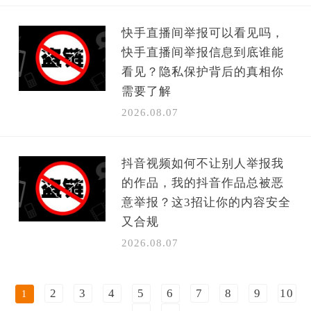
快手直播间举报可以看见吗，
快手直播间举报信息到底谁能
看见？隐私保护背后的真相你
需要了解
2026.08.07
抖音视频如何不让别人举报我
的作品，我的抖音作品总被恶
意举报？这3招让你的内容安全
又合规
2026.08.07
2
3
4
5
6
7
8
9
10
1